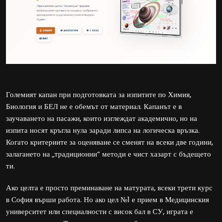
Големият капан при подготовката за изпитите по Химия,
Биология и БЕЛ не е обемът от материал. Капанът е в
заучаването на пасажи, които изглеждат академично, но на
изпита носят кръгла нула заради липса на логическа връзка.
Когато критериите за оценяване се сменят на всеки две години,
залагането на „традиционни“ методи е чист хазарт с бъдещето
ти.
Ако целта е просто преминаване на матурата, всеки трети курс
в София върши работа. Но ако цел №1 е прием в Медицинския
университет или специалности с висок бал в СУ, играта е