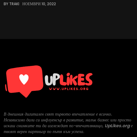
BY TRAKI
НОЕМВРИ 10, 2022
В днешния дигитален свят първото впечатление е всичко.
Независимо дали си инфлуенсър в развитие, малък бизнес или просто
искаш снимките ти да изглеждат по-впечатляващо,
UpLikes.org
е
твоят верен партньор по пътя към успеха.