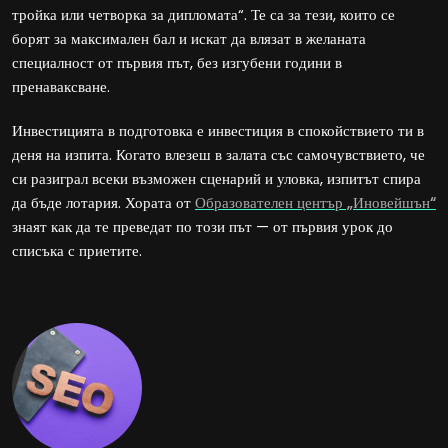
тройка или четворка за дипломата“. Те са за тези, които се
борят за максимален бал и искат да влязат в желаната
специалност от първия път, без изгубени години в
пренаваксване.
Инвестицията в подготовка е инвестиция в спокойствието ти в
деня на изпита. Когато влезеш в залата със самочувствието, че
си разиграл всеки възможен сценарий и уловка, изпитът спира
да бъде лотария. Хората от
Образователен център „Иновейшън“
знаят как да те преведат по този път — от първия урок до
списъка с приетите.