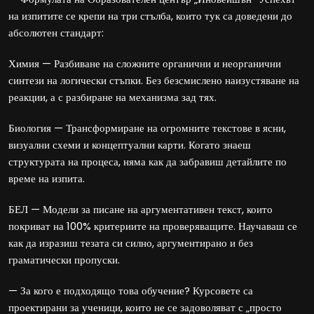
на изпитите се крепи на три стълба, които тук са доведени до
абсолютен стандарт:
Химия — Разбиване на сложните органични и неорганични
синтези на логически стъпки. Без безсмислено наизустяване на
реакции, а с разбиране на механизма зад тях.
Биология — Трансформиране на огромните текстове в ясни,
визуални схеми и концептуални карти. Когато знаеш
структурата на процеса, няма как да забравиш детайлите по
време на изпита.
БЕЛ — Модели за писане на аргументативен текст, които
покриват на 100% критериите на проверяващите. Научаваш се
как да изразиш тезата си силно, аргументирано и без
граматически пропуски.
— За кого е подходящо това обучение? Курсовете са
проектирани за ученици, които не се задоволяват с „просто