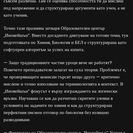
съвсем различна. Там се оценява способността ти да мислиш
под напрежение и да структурираш аргументи като учен, а не
като ученик.
Точно тази празнина затваря Образователен център
„Иновейшън“. Вместо досадното диктуване на готови теми, тук
подготовката по Химия, Биология и БЕЛ е структурирана като
софтуерен алгоритъм за успех на изпита.
— Защо традиционните частни уроци вече не работят?
Повечето преподаватели залагат на суха теория. Проблемът е,
че проверяващите комисии търсят нещо друго — критично
мислене и точно използване на терминологията в контекст. В
„Иновейшън“ фокусът е върху изграждането на логически
връзки. Научаваш се как да разчиташ скритите уловки в
условията на задачите по химия и как да структурираш
перфектния писмен отговор по биология без излишно
разводняване.
— Формулата на Образователен център „Иновейшън“ Успехът