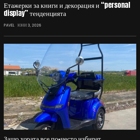
Етажерки за книги и декорация и “personal
display” тенденцията
PAVEL
ЮНИ 3, 2026
Защо хората все по-често избират