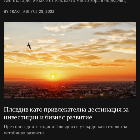
Ако България е късче от Рая, както много хора я определят,
BY TRAKI
АВГУСТ 29, 2022
Пловдив като привлекателна дестинация за
инвестиции и бизнес развитие
През последните години Пловдив се утвърди като еталон за
устойчиво развитие