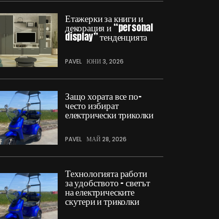
Етажерки за книги и
декорация и “personal
display” тенденцията
PAVEL
ЮНИ 3, 2026
Защо хората все по-
често избират
електрически триколки
PAVEL
МАЙ 28, 2026
Технологията работи
за удобството – светът
на електрическите
скутери и триколки