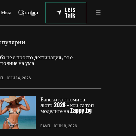
Lets
Мода
За офиса
Talk
опулярни
ба не е просто дестинация, тя е
стояние на ума
EL
ЮЛИ 14, 2026
Бански костюми за
люто 2026 – кои са топ
моделите на Zappy.bg
PAVEL
ЮНИ 9, 2026