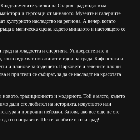
 Калдъръмените улички на Стария град водят към
 майстори и търговци от миналото. Музеите и галериите
ват културното наследство на региона. А вечер, когато
връща в магическа сцена, където миналото и настоящето се
и град на младостта и енергията. Университетите и
, които вдъхват нов живот и идеи на града. Кафенетата и
ечти и планове за бъдещето. Парковете и зелените площи
ва и приятели се събират, за да се насладят на красотата
 и новото, традиционното и модерното. Той е място, където
симо дали сте любител на историята, изкуството или
тектура и природни пейзажи. Затова, ако все още не сте
 да го направите. Ще се влюбите в този град!