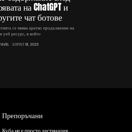
оявата на ChatGPT и
ругите чат ботове
тията се явява кратко продължение на
и уеб ресурс, в който
PAVEL
АПРИЛ 18, 2023
Препоръчани
Куба не е просто дестинация,