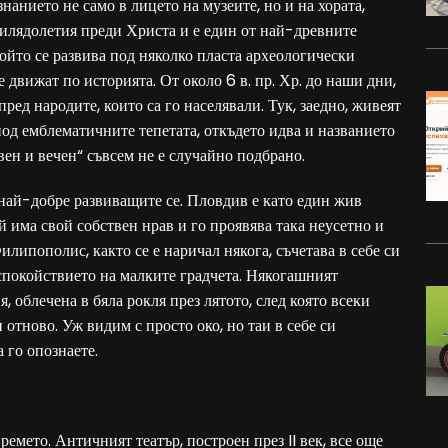
нанието не само в лицето на музеите, но и на хората,
 хилядолетия преди Христа и е един от най-древните
който се развива под няколко пласта археологически
е движат по историята. От около 6 в. пр. Хр. до наши дни,
пред народите, които са го населявали. Тук, заедно, живеят
под емблематичните тепетата, откъдето идва и названието
вен и вечен“ съвсем не е случайно подбрано.
 най-добре развиващите се. Пловдив е като един жив
ой има свой собствен нрав и го проявява така неусетно и
Филипополис, както се е наричал някога, съчетава в себе си
спокойствието на малките градчета. Някогашният
 облечена в бяла рокля през лятото, след която всеки
 отново. Уж видим с просто око, но таи в себе си
а го опознаете.
емето. Античният театър, построен през II век, все още