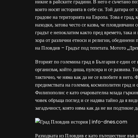
никне в райските градини. В него е съчетано поз
които носят историята в себе си. Той датира от
градове на територията на Европа. Това е град, 
находки, затова често се казва, че пловдивчани с
градът е непоклатим както пред времето, така и 
хора от различни етноси и религии, обединени 
на Пловдив – Градът под тепетата. Мотото „Дре
Вторият по големина град в България е един от
организъм, който диша, пулсира и се развива. Т
тактично, че няма как да не се влюбите в него. 
предимствата на големия, космополитен град и 
Филипополис е като очарователна млада гъркиня,
човек обръща поглед и се надява тайно да я види
загадъчност, която няма как да не ви подтикне д
Разходката из Пловдив е като пътешествие във вр