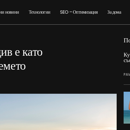
ни новини
Технологии
SEO – Оптимизация
За дома
П
ив е като
Ку
съ
емето
PAV