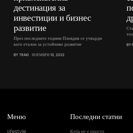
дестинация за
п
инвестиции и бизнес
д
развитие
Ста
тоз
През последните години Пловдив се утвърди
като еталон за устойчиво развитие
BY 
BY TRAKI
НОЕМВРИ 10, 2022
Меню
Последни статии
Lifestyle
Куба не е просто