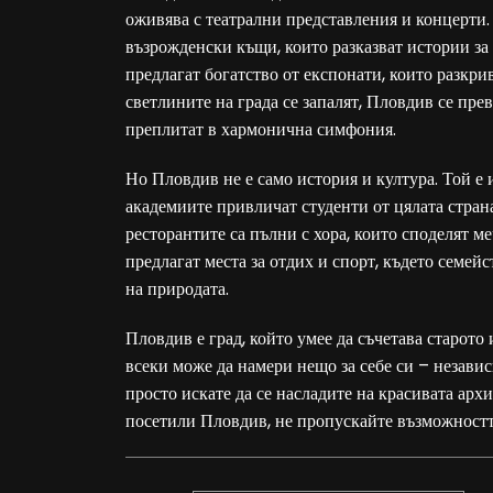
оживява с театрални представления и концерти.
възрожденски къщи, които разказват истории за
предлагат богатство от експонати, които разкри
светлините на града се запалят, Пловдив се пре
преплитат в хармонична симфония.
Но Пловдив не е само история и култура. Той е 
академиите привличат студенти от цялата страна
ресторантите са пълни с хора, които споделят м
предлагат места за отдих и спорт, където семейст
на природата.
Пловдив е град, който умее да съчетава старото
всеки може да намери нещо за себе си – незави
просто искате да се насладите на красивата архи
посетили Пловдив, не пропускайте възможността