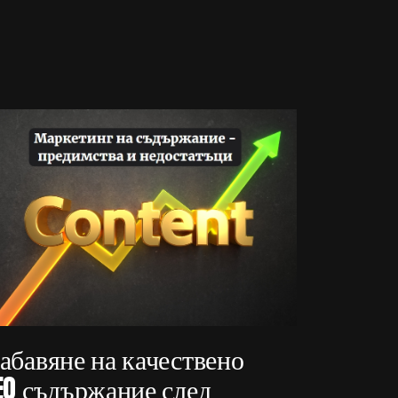
абавяне на качествено
EO съдържание след