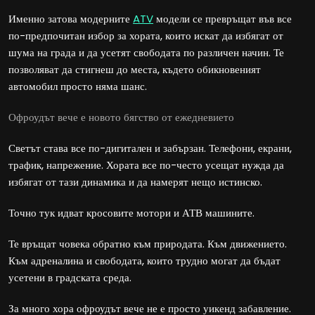
Именно затова модерните
ATV
модели се превръщат във все
по-предпочитан избор за хората, които искат да избягат от
шума на града и да усетят свободата по различен начин. Те
позволяват да стигнеш до места, където обикновеният
автомобил просто няма шанс.
Офроудът вече е новото бягство от ежедневието
Светът става все по-дигитален и забързан. Телефони, екрани,
трафик, напрежение. Хората все по-често усещат нужда да
избягат от тази динамика и да намерят нещо истинско.
Точно тук идват кросовите мотори и АТВ машините.
Те връщат човека обратно към природата. Към движението.
Към адреналина и свободата, които трудно могат да бъдат
усетени в градската среда.
За много хора офроудът вече не е просто уикенд забавление.