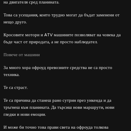
на двигателя сред планината.
Това са усещания, които трудно могат да бъдат заменени от
нещо друго.
Кросовите мотори и ATV машините позволяват на човека да
бъде част от природата, а не просто наблюдател.
Повече от машини
За много хора офроуд превозните средства не са просто
техника.
Те са страст.
Те са причина да станеш рано сутрин през уикенда и да
тръгнеш към планината. Да търсиш нови маршрути, нови
гледки и нови емоции.
И може би точно това прави света на офроуда толкова