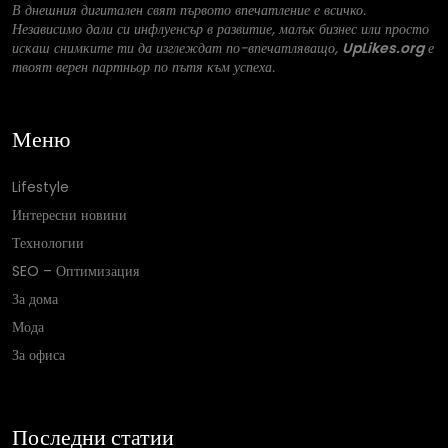
В днешния дигитален свят първото впечатление е всичко.
Независимо дали си инфлуенсър в развитие, малък бизнес или просто
искаш снимките ти да изглеждат по-впечатляващо,
UpLikes.org
е
твоят верен партньор по пътя към успеха.
Меню
Lifestyle
Интересни новини
Технологии
SEO – Оптимизация
За дома
Мода
За офиса
Последни статии