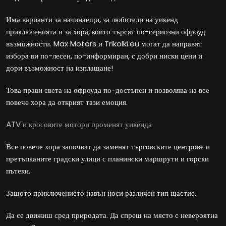
Има варианти за начинаещи, за любители на уикенд
приключенията и за хора, които търсят по-сериозни офроуд
възможности. Max Motors и Trikolki.eu могат да направят
избора ви по-лесен, по-информиран, с добри ниски цени и
дори възможност на изплащане!
Това прави света на офроуда по-достъпен и позволява на все
повече хора да открият тази емоция.
ATV и кросовите мотори променят уикенда
Все повече хора започват да заменят търговските центрове и
претъпканите градски улици с планински маршрути и горски
пътеки.
Защото приключението навън носи различен тип щастие.
Да се движиш сред природата. Да спреш на място с невероятна