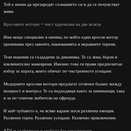
Той е начин да презаредят съзнанието си и да се почувстват
живи.
Кросовите мотори – чист адреналин на две колела
Има нещо специално в начина, по който един кросов мотор
преминава през завоите, изкачванията и неравните терени.
Тези машини са създадени за динамика. Те са леки, бързи и
изключително маневрени. Именно това ги прави предпочитан
избор за хората, които обичат по-екстремното усещане.
Модерните кросови мотори предлагат отличен баланс между
мощност и контрол. Те са подходящи както за начинаещи, така
и за по-опитни любители на офроуда.
И най-хубавото е, че всяко каране носи различна емоция.
Различен терен. Различно усещане. Различно приключение.
ATV – стабилност и свобода без ограничения