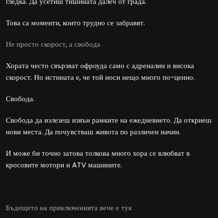
гледка. Да усетиш тишината далеч от града.
Това са моменти, които трудно се забравят.
Не просто скорост, а свобода
Хората често свързват офроуда само с адреналин и висока
скорост. Но истината е, че той носи нещо много по-ценно.
Свобода.
Свобода да излезеш извън рамките на ежедневието. Да откриеш
нови места. Да почувстваш живота по различен начин.
И може би точно затова толкова много хора се влюбват в
кросовите мотори и ATV машините.
Бъдещето на приключенията вече е тук