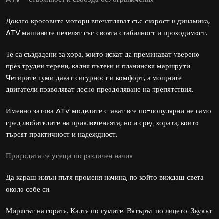
Докато кросовите мотори впечатляват със скорост и динамика,
ATV машините печелят със своята стабилност и проходимост.
Те са създадени за хора, които искат да преминават уверено
през трудни терени, кални пътеки и планински маршрути.
Четирите гуми дават сигурност и комфорт, а мощните
двигатели позволяват лесно преодоляване на препятствия.
Именно затова ATV моделите стават все по-популярни не само
сред любителите на приключенията, но и сред хората, които
търсят практичност и надеждност.
Природата се усеща по различен начин
Да караш извън пътя променя начина, по който виждаш света
около себе си.
Мирисът на гората. Калта по гумите. Вятърът по лицето. Звукът