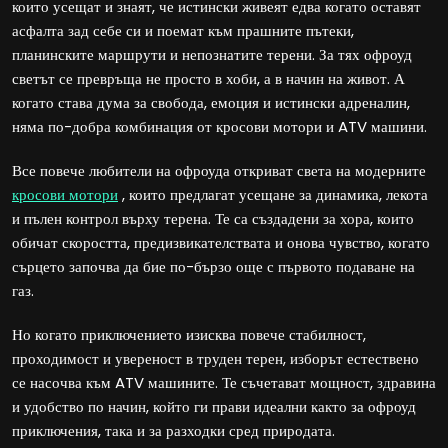
които усещат и знаят, че истински живеят едва когато оставят
асфалта зад себе си и поемат към прашните пътеки,
планинските маршрути и непознатите терени. За тях офроуд
светът се превръща не просто в хоби, а в начин на живот. А
когато става дума за свобода, емоция и истински адреналин,
няма по-добра комбинация от кросови мотори и ATV машини.
Все повече любители на офроуда откриват света на модерните
кросови мотори
, които предлагат усещане за динамика, лекота
и пълен контрол върху терена. Те са създадени за хора, които
обичат скоростта, предизвикателствата и онова чувство, когато
сърцето започва да бие по-бързо още с първото подаване на
газ.
Но когато приключението изисква повече стабилност,
проходимост и увереност в труден терен, изборът естествено
се насочва към ATV машините. Те съчетават мощност, здравина
и удобство по начин, който ги прави идеални както за офроуд
приключения, така и за разходки сред природата.