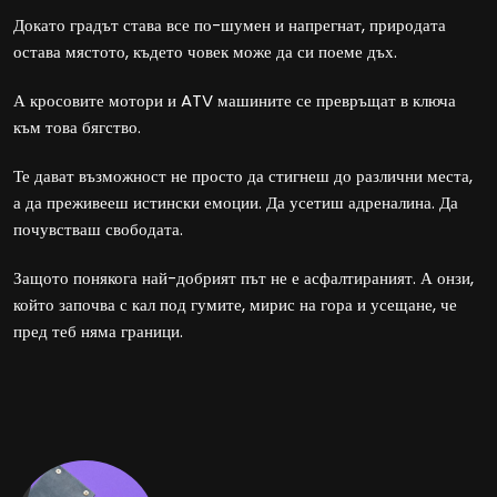
Докато градът става все по-шумен и напрегнат, природата
остава мястото, където човек може да си поеме дъх.
А кросовите мотори и ATV машините се превръщат в ключа
към това бягство.
Те дават възможност не просто да стигнеш до различни места,
а да преживееш истински емоции. Да усетиш адреналина. Да
почувстваш свободата.
Защото понякога най-добрият път не е асфалтираният. А онзи,
който започва с кал под гумите, мирис на гора и усещане, че
пред теб няма граници.