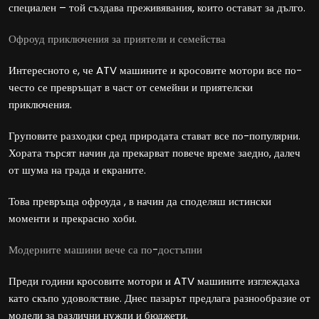
специален – той създава преживявания, които остават за дълго.
Офроуд приключения за приятели и семейства
Интересното е, че ATV машините и кросовите мотори все по-
често се превръщат в част от семейни и приятелски
приключения.
Груповите разходки сред природата стават все по-популярни.
Хората търсят начин да прекарват повече време заедно, далеч
от шума на града и екраните.
Това превръща офроуда , в начин да споделяш истински
моменти и прекрасно хоби.
Модерните машини вече са по-достъпни
Преди години кросовите мотори и ATV машините изглеждаха
като скъпо удоволствие. Днес пазарът предлага разнообразие от
модели за различни нужди и бюджети.