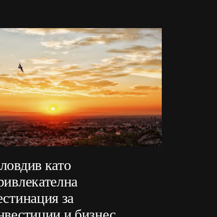
ловдив като
ривлекателна
естинация за
нвестиции и бизнес