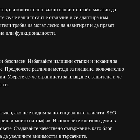
тва, е изключително важно вашият онлайн магазин да
 се, че вашият сайт е отзивчив и се адаптира към
тели трябва да могат лесно да навигират и да правят
йна или функционалността.
 и безопасен. Избягвайте излишни стъпки и искания за
те. Предложете различни методи за плащане, включително
. Уверете се, че страницата за плащане е защитена и че
 си.
тъчен, ако не е видим за потенциалните клиенти. SEO
привличането на трафик. Използвайте ключови думи в
говете. Създавайте качествено съдържание, като блог
за да увеличите видимостта в търсачките.