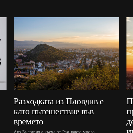
Разходката из Пловдив е
П
като пътешествие във
п
времето
д
и
Ако България е късче от Рая, както много