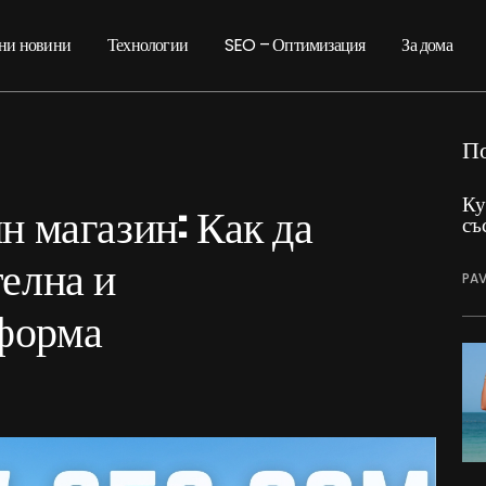
ни новини
Технологии
SEO – Оптимизация
За дома
П
Ку
н магазин: Как да
съ
телна и
PAV
форма