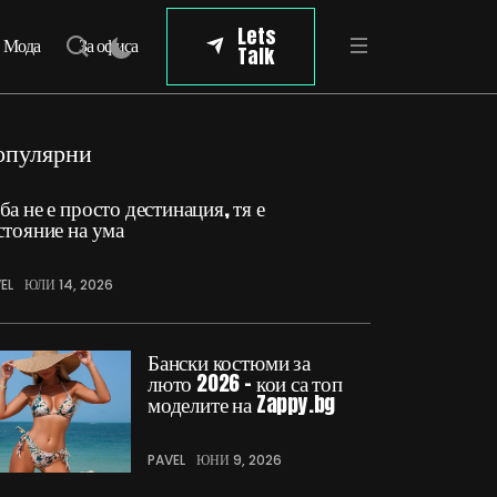
Lets
Мода
За офиса
Talk
опулярни
ба не е просто дестинация, тя е
стояние на ума
EL
ЮЛИ 14, 2026
Бански костюми за
люто 2026 – кои са топ
моделите на Zappy.bg
PAVEL
ЮНИ 9, 2026