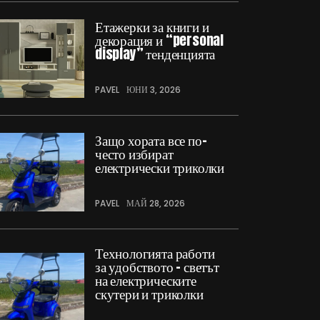
Етажерки за книги и
декорация и “personal
display” тенденцията
PAVEL
ЮНИ 3, 2026
Защо хората все по-
често избират
електрически триколки
PAVEL
МАЙ 28, 2026
Технологията работи
за удобството – светът
на електрическите
скутери и триколки