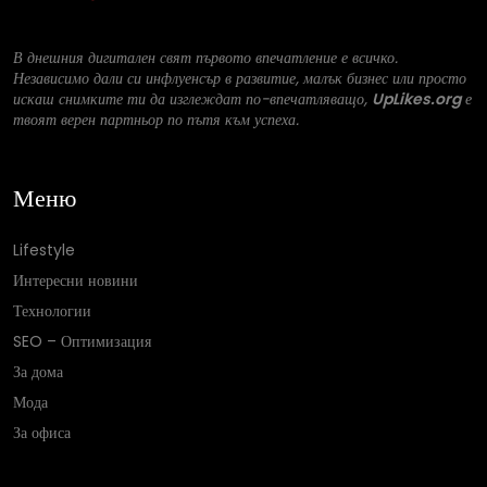
В днешния дигитален свят първото впечатление е всичко.
Независимо дали си инфлуенсър в развитие, малък бизнес или просто
искаш снимките ти да изглеждат по-впечатляващо,
UpLikes.org
е
твоят верен партньор по пътя към успеха.
Меню
Lifestyle
Интересни новини
Технологии
SEO – Оптимизация
За дома
Мода
За офиса