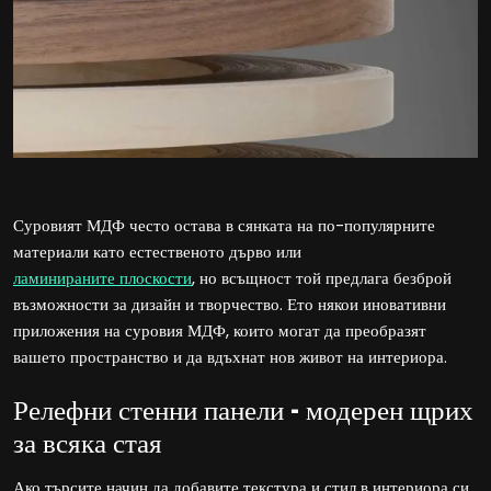
Суровият МДФ често остава в сянката на по-популярните
материали като естественото дърво или
ламинираните плоскости
, но всъщност той предлага безброй
възможности за дизайн и творчество. Ето някои иновативни
приложения на суровия МДФ, които могат да преобразят
вашето пространство и да вдъхнат нов живот на интериора.
Релефни стенни панели – модерен щрих
за всяка стая
Ако търсите начин да добавите текстура и стил в интериора си,