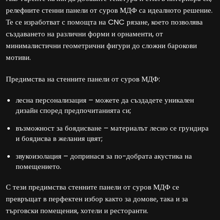
релефните стенни панели от суров МДФ са идеалното решение.
Те се изработват с помощта на CNC рязане, което позволява
създаването на различни форми и орнаменти, от
минималистични геометрични фигури до сложни барокови
мотиви.
Предимства на стенните панели от суров МДФ:
лесна персонализация – можете да създадете уникален
дизайн според предпочитанията си;
възможност за боядисване – материалът лесно се грундира
и боядисва в желания цвят;
звукоизолация – допринася за по-добрата акустика на
помещението.
С тези предимства стенните панели от суров МДФ се
превръщат в перфектен избор както за домове, така и за
търговски помещения, хотели и ресторанти.