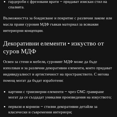
гардероби с фрезовани врати – придават изискан стил на
спалнята.
Възможността за боядисване и покритие с различни лакове или
масла прави суровия МДФ гъвкав материал за всякакви
интериорни концепции.
Декоративни елементи – изкуство от
суров МДФ
Освен за стени и мебели, суровият МДФ може да бъде
използван и за различни декоративни елементи, които придават
индивидуалност и артистичност на пространството. С негова
помощ могат да бъдат изработени:
картини с триизмерни елементи – чрез CNC гравиране
могат да се създадат уникални произведения на изкуството;
первази и корнизи – стилни декоративни детайли за
класически и съвременни интериори;