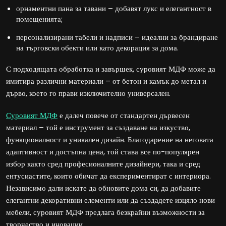
орнаментни пана за тавани – добавят лукс и елегантност в
помещенията;
персонализирани табели и надписи – идеални за брандиране
на търговски обекти или като декорация за дома.
С подходящата обработка и завършек, суровият МДФ може да
имитира различни материали – от бетон и камък до метал и
дърво, което го прави изключително универсален.
Суровият МДФ
е далеч повече от стандартен дървесен
материал – той е инструмент за създаване на изкуство,
функционалност и уникален дизайн. Благодарение на неговата
адаптивност и достъпна цена, той става все по-популярен
избор както сред професионалните дизайнери, така и сред
ентусиастите, които обичат да експериментират с интериора.
Независимо дали искате да обновите дома си, да добавите
елегантни декоративни елементи или да създадете изцяло нови
мебели, суровият МДФ предлага безкрайни възможности за
творчество и иновации.