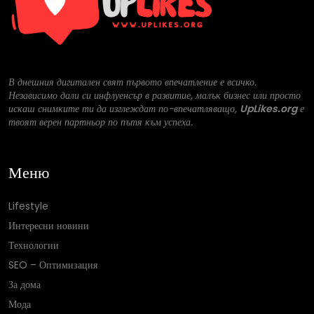
В днешния дигитален свят първото впечатление е всичко.
Независимо дали си инфлуенсър в развитие, малък бизнес или просто
искаш снимките ти да изглеждат по-впечатляващо,
UpLikes.org
е
твоят верен партньор по пътя към успеха.
Меню
Lifestyle
Интересни новини
Технологии
SEO – Оптимизация
За дома
Мода