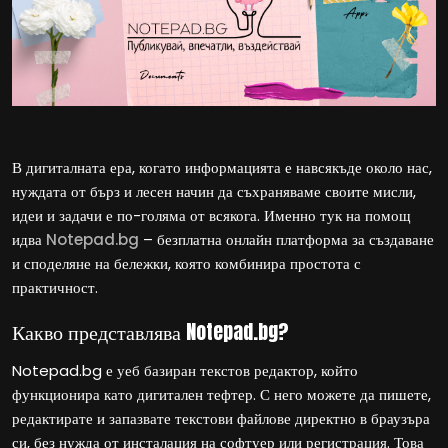
В дигиталната ера, когато информацията е навсякъде около нас,
нуждата от бърз и лесен начин да съхраняваме своите мисли,
идеи и задачи е по-голяма от всякога. Именно тук на помощ
идва
Notepad.bg
– безплатна онлайн платформа за създаване
и споделяне на бележки, която комбинира простота с
практичност.
Какво представлява Notepad.bg?
Notepad.bg е уеб базиран текстов редактор, който
функционира като дигитален тефтер. С него можете да пишете,
редактирате и запазвате текстови файлове директно в браузъра
си, без нужда от инсталация на софтуер или регистрация. Това