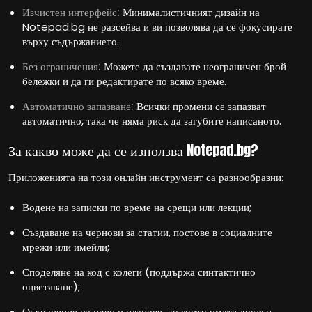
Изчистен интерфейс:
Минималистичният дизайн на
Notepad.bg не разсейва и ви позволява да се фокусирате
върху съдържанието.
Без ограничения:
Можете да създавате неограничен брой
бележки и да ги редактирате по всяко време.
Автоматично запазване:
Всички промени се запазват
автоматично, така че няма риск да загубите написаното.
За какво може да се използва Notepad.bg?
Приложенията на този онлайн инструмент са разнообразни:
Водене на записки по време на срещи или лекции;
Създаване на чернови за статии, постове в социалните
мрежи или имейли;
Споделяне на код с колеги (поддържа синтактично
оцветяване);
Съхранение на идеи и планове, до които имате достъп