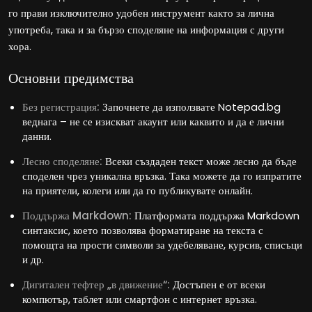
го прави изключително удобен инструмент както за лична
употреба, така и за бързо споделяне на информация с други
хора.
Основни предимства
Без регистрация:
Започнете да използвате Notepad.bg
веднага – не се изискват акаунт или каквито и да е лични
данни.
Лесно споделяне:
Всеки създаден текст може лесно да бъде
споделен чрез уникална връзка. Така можете да го изпратите
на приятели, колеги или да го публикувате онлайн.
Поддържа Markdown:
Платформата поддържа Markdown
синтаксис, което позволява форматиране на текста с
помощта на прости символи за удебеляване, курсив, списъци
и др.
Дигитален тефтер „в движение“:
Достъпен е от всеки
компютър, таблет или смартфон с интернет връзка.