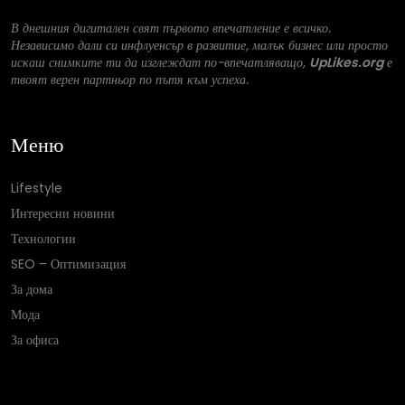
В днешния дигитален свят първото впечатление е всичко.
Независимо дали си инфлуенсър в развитие, малък бизнес или просто
искаш снимките ти да изглеждат по-впечатляващо,
UpLikes.org
е
твоят верен партньор по пътя към успеха.
Меню
Lifestyle
Интересни новини
Технологии
SEO – Оптимизация
За дома
Мода
За офиса