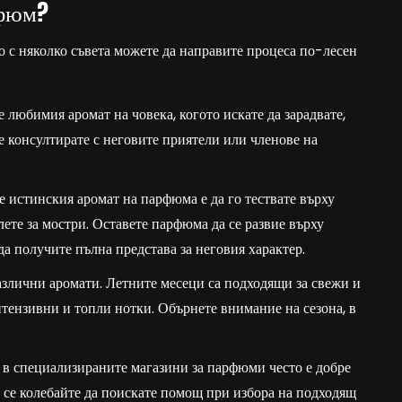
рфюм?
 с няколко съвета можете да направите процеса по-лесен
те любимия аромат на човека, когото искате да зарадвате,
се консултирате с неговите приятели или членове на
е истинския аромат на парфюма е да го тествате върху
ете за мостри. Оставете парфюма да се развие върху
да получите пълна представа за неговия характер.
азлични аромати. Летните месеци са подходящи за свежи и
нтензивни и топли нотки. Обърнете внимание на сезона, в
 в специализираните магазини за парфюми често е добре
 се колебайте да поискате помощ при избора на подходящ