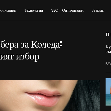
ни новини
Технологии
SEO – Оптимизация
За дома
П
бера за Коледа:
Ку
съ
ият избор
PAV