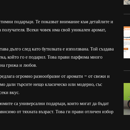
тимни подаръци. Те показват внимание към детайлите и
 получателя. Всеки човек има свой уникален аромат,
ава дълго след като бутилката е използвана. Той създава
ека, който го е подарил. Това прави парфюма много
 на грижа и любов.
редлага огромно разнообразие от аромати – от свежи и
мо дали търсите нещо класическо или модерно, със
секи вкус.
юмите са универсални подаръци, които могат да бъдат
ависимо от тяхната възраст. Това ги прави отличен избор