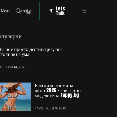
Lets
Мода
За офиса
Talk
опулярни
ба не е просто дестинация, тя е
стояние на ума
EL
ЮЛИ 14, 2026
Бански костюми за
люто 2026 – кои са топ
моделите на Zappy.bg
PAVEL
ЮНИ 9, 2026