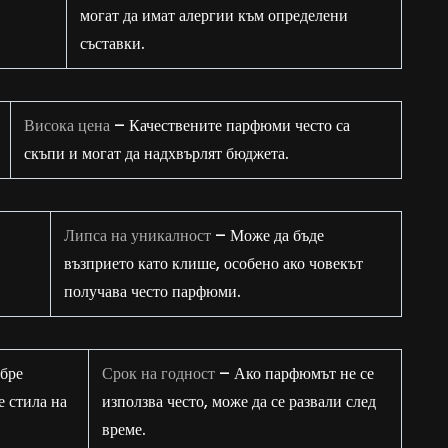
могат да имат алергии към определени
съставки.
Висока цена
– Качествените парфюми често са
скъпи и могат да надхвърлят бюджета.
Липса на уникалност
– Може да бъде
възприето като клише, особено ако човекът
получава често парфюми.
бре
Срок на годност
– Ако парфюмът не се
е стила на
използва често, може да се развали след
време.