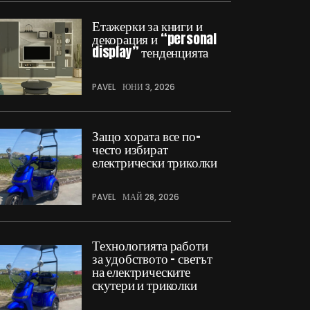
Етажерки за книги и
декорация и “personal
display” тенденцията
PAVEL
ЮНИ 3, 2026
Защо хората все по-
често избират
електрически триколки
PAVEL
МАЙ 28, 2026
Технологията работи
за удобството – светът
на електрическите
скутери и триколки