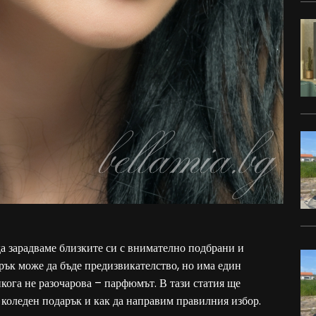
да зарадваме близките си с внимателно подбрани и
рък може да бъде предизвикателство, но има един
кога не разочарова – парфюмът. В тази статия ще
 коледен подарък и как да направим правилния избор.