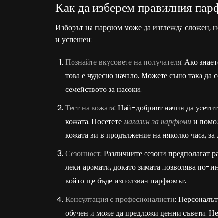
Как да изберем правилния па
Изборът на парфюм може да изглежда сложен, но
и успешен:
Познайте вкусовете на получателя
: Ако знае
това е чудесно начало. Можете също така да 
семейството за насоки.
Тест на кожата
: Най-добрият начин да усетит
кожата. Посетете
магазин за парфюми
и помол
кожата ви в продължение на няколко часа, за 
Сезонност
: Различните сезони предполагат р
леки аромати, докато зимата позволява по-и
който ще бъде използван парфюмът.
Консултация с професионалисти
: Персоналът
обучен и може да предложи ценни съвети. Не