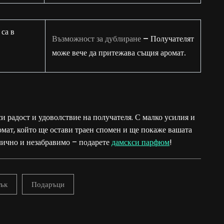
са в
Възможност за дублиране
– Получателят
може вече да притежава същия аромат.
и радост и удоволствие на получателя. С малко усилия и
омат, който ще остави траен спомен и ще покаже вашата
 лично и незабравимо – подарете
дамскси парфюм
!
ък
Подаръци