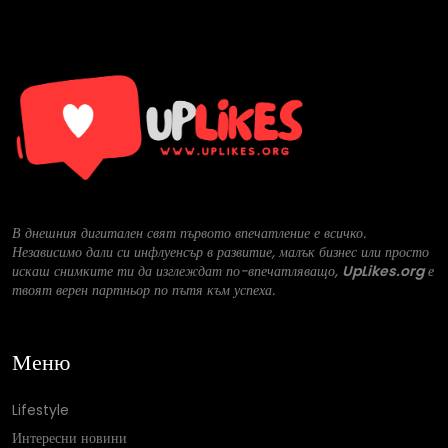
В днешния дигитален свят първото впечатление е всичко.
Независимо дали си инфлуенсър в развитие, малък бизнес или просто
искаш снимките ти да изглеждат по-впечатляващо,
UpLikes.org
е
твоят верен партньор по пътя към успеха.
Меню
Lifestyle
Интересни новини