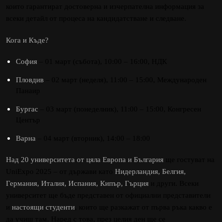
които гарантират достоверна и изчерпателна информация за
всеки детайл от процеса на кандидатстване и следване.
Кога и Къде?
София
– 01 март (събота),
10:00
– 16:00
, НДК
Пловдив
– 02 март (неделя),
11:00
– 1
5
:00
, Международен
Панаир
Бургас
– 03 март (понеделник),
11:00
– 1
5
:00
, Конгресен
Център
Варна
– 04 март (вторник),
14:00
– 1
8
:00
Над 20 университета от цяла Европа и България
ще гостуват на
UniExpo 2025 – от държави като
Нидерландия, Белгия,
Германия, Италия, Испания, Кипър, Гърция
и други. Всеки
университет ще бъде представен от официални представители
и
настоящи студенти
, които ще разкажат от първа ръка какво е
да учиш там. Наред с това, през целия ден ще се