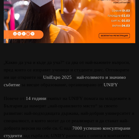
„
Какво да уча и къде да уча?“ са два от най-важните въпроси,
пред които се изправят ученици и студенти днес. Отговорите
им ще откриете на
UniExpo 2025
–
най-голямото и значимо
събитие
за висше образование, организирано от
UNIFY
.
Повече от
14 години
екипът на UNIFY помага на младежите в
България да намерят „най-правилното място“ за своето
развитие: най-подходящата държава, най-добрия университет и
специалност, в която могат да се реализират и да станат най-
добрата версия на себе си. С над
7000 успешно консултирани
студенти
зад гърба си, UNIFY разполага с опита и контактите,