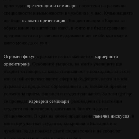
провеждат
презентации и семинари
, посветени на различни
специалности и възможности в чужбина и у нас. Кулминацията
ще бъде
главната презентация
„Топ дестинации в Европа за
образование на английски език“, в която ще бъдат сравнени
предимствата на различните държави и ще се обсъди къде и
какво може да се учи.
Огромен фокус
в рамките на изложението е
кариерното
ориентиране
. Основните въпроси, на които учениците ще
открият отговори, са каква специалност е подходяща за тях и
кои са най-перспективните сфери за бъдещето, както и в коя
държава да продължат образованието си, вземайки предвид
условия за прием, финанси и студентски живот. За тази цел ще
се проведат
кариерни семинари
, ръководени от настоящи
студенти по инженерни, креативни, бизнес и други
специалности. В края на деня е предвидена
панелна дискусия
, в
която ще участват студенти, завършили в България и в
чужбина, за да покажат двете гледни точки и да споделят
плюсовете и минусите на всеки избор.