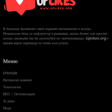
В днешния дигитален свят първото впечатление е всичко.
Независимо дали си инфлуенсър в развитие, малък бизнес или просто
искаш снимките ти да изглеждат по-впечатляващо,
UpLikes.org
е
твоят верен партньор по пътя към успеха.
Меню
Lifestyle
Интересни новини
Технологии
SEO – Оптимизация
За дома
Мода