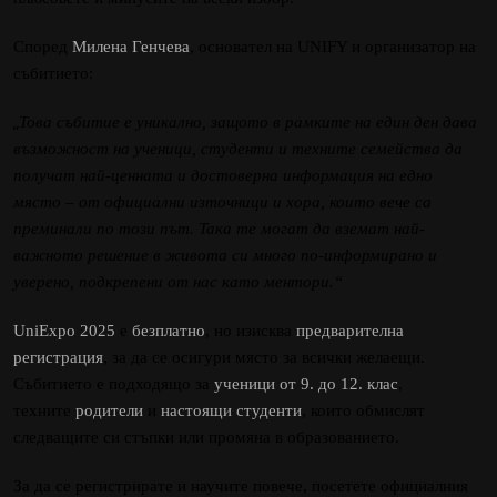
Според
Милена Генчева
, основател на UNIFY и организатор на
събитието:
„
Това събитие е уникално, защото в рамките на един ден дава
възможност на ученици, студенти и техните семейства да
получат най-ценната и достоверна информация на едно
място – от официални източници и хора, които вече са
преминали по този път. Така те могат да вземат най-
важното решение в живота си много по-информирано и
уверено, подкрепени от нас като ментори.“
UniExpo 2025
е
безплатно
, но изисква
предварителна
регистрация
, за да се осигури място за всички желаещи.
Събитието е подходящо за
ученици от 9. до 12. клас
,
техните
родители
и
настоящи студенти
, които обмислят
следващите си стъпки или промяна в образованието.
За да се регистрирате и научите повече, посетете официалния