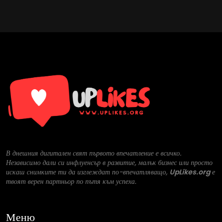
В днешния дигитален свят първото впечатление е всичко.
Независимо дали си инфлуенсър в развитие, малък бизнес или просто
искаш снимките ти да изглеждат по-впечатляващо,
UpLikes.org
е
твоят верен партньор по пътя към успеха.
Меню