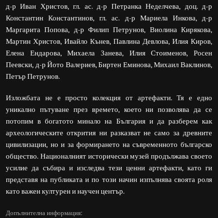
д-р Иван Христов, гл. ас. д-р Петранка Неделчева, доц. д-р
Константин Константинов, гл. ас. д-р Мариела Инкова, д-р
Маргарита Попова, д-р Филип Петрунов, Виолина Кирякова,
Мартин Христов, Ивайло Кънев, Павлина Девлова, Илия Киров,
Елена Ендарова, Михаела Занева, Илия Стоименов, Росен
Пеевски, д-р Йото Валериев, Биртен Еминова, Михаил Ваклинов,
Петър Петрунов.
Изложбата не е просто колекция от артефакти. Тя е едно
уникално пътуване през времето, което ни позволява да се
потопим в богатото минало на България и да разберем как
археологическите открития ни разказват не само за древните
цивилизации, но и за формирането на съвременното българско
общество. Националният исторически музей продължава своето
усилие да събира и изследва тези ценни артефакти, като ги
представя на публиката и по този начин изпълнява своята роля
като важен културен и научен център.
Допълнителна информация: