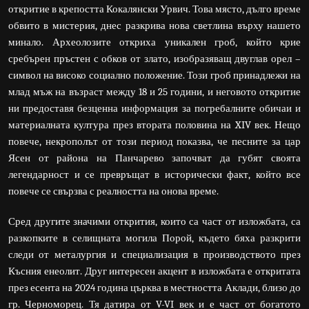
откритие в крепостта Кокалянски Урвич. Това място, дълго време
обвито в мистерия, днес разкрива нова светлина върху нашето
минало. Археолозите откриха уникален гроб, който крие
сребърен пръстен с обков от злато, изобразяващ двуглав орел –
символ на високо социално положение. Този гроб принадлежи на
млад мъж на възраст между 18 и 25 години, и неговото откритие
ни предоставя безценна информация за погребалните обичаи и
материалната култура през втората половина на XIV век. Нещо
повече, некрополът от този период показва, че песните за цар
Ясен от района на Панчарево започват да губят своята
легендарност и се превръщат в исторически факт, който все
повече се свързва с реалността на онова време.
Сред другите значими открития, които са част от изложбата, са
разкопките в селищната могила Порой, където бяха разкрити
следи от металургия и специализация в производството през
Късния енеолит. Друг интересен акцент в изложбата е откритата
през есента на 2024 година църква в местността Аклади, близо до
гр. Черноморец. Тя датира от V-VI век и е част от богатото