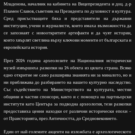
Младенова, началник на кабинета на Вицепрезидента и доц. д-р
Пламен Славов, съветник на Президента по духовност и култура.
Сред присъстващите бяха и представители на държавни
институции, учени и журналисти, които имаха възможността да
се запознаят с новооткритите артефакти и да чуят истории,
които хвърлят светлина върху ключови моменти от българската и
европейската история.
През 2024 година археолозите на Националния исторически
музей извършиха разкопки на 24 обекта из цялата страна. Всяко
едно откритие не само разширява знанията ни за миналото, но и
ни приближава до разбирането на нашето културно наследство.
Със съдействието на Министерството на културата, местни
общини и частни спонсори, както и с помощта на партньорски
институти като Центъра за подводна археология, тези разкопки
предоставиха ценни находки от различни исторически епохи –
от Праисторията, през Античността, до Средновековието.
Един от най-големите акценти на изложбата е археологическото