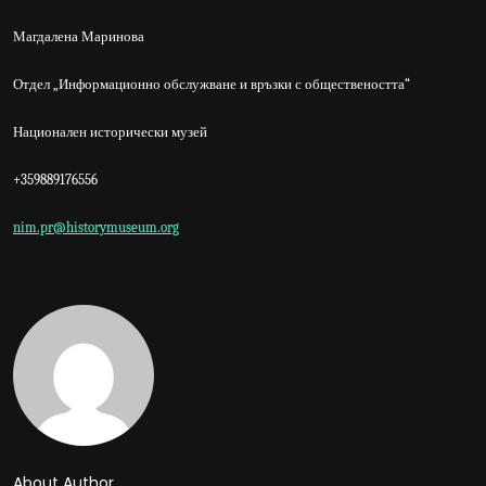
Магдалена Маринова
Отдел „Информационно обслужване и връзки с обществеността“
Национален исторически музей
+359889176556
nim.pr@historymuseum.org
About Author