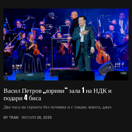
Васил Петров „взриви“ зала 1 на НДК и
подари 4 биса
Два часа на сцената без почивка и с такава лекота, джаз
BY TRAKI
ЯНУАРИ 26, 2025