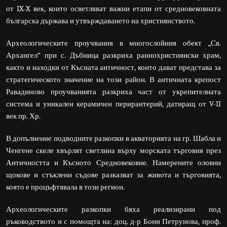
от IX-X век, които осветляват важни етапи от средновековната
българска държава и утвърждаването на християнството.
Археологическите проучвания в многослойния обект „Св.
Архангел“ при с. Дъбница разкриха раннохристиянски храм,
както и находки от Късната античност, които дават представа за
стратегическото значение на този район. В античната крепост
Равадиново проучванията разкриха част от укрепителната
система и уникален керамичен перирантерий, датиращ от V-II
век пр. Хр.
В допълнение подводните разкопки в акваторията на гр. Шабла и
Ченгене скеле хвърлят светлина върху морската търговия през
Античността и Късното Средновековие. Намерените оловни
щокове и стъклени съдове разказват за живота и търговията,
която е процъфтявала в този регион.
Археологическите разкопки бяха реализирани под
ръководството и с помощта на: доц. д-р Бони Петрунова, проф.