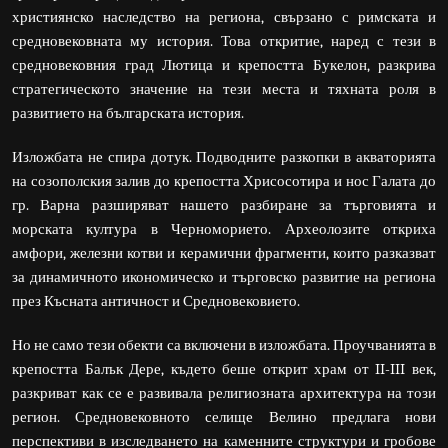
християнско наследство на региона, свързано с римската и
средновековната му история. Това откритие, наред с тези в
средновековния град Лютица и крепостта Букелон, разкрива
стратегическото значение на тези места и тяхната роля в
развитието на българската история.
Изложбата не спира дотук. Подводните разкопки в акваторията
на созополския залив до крепостта Хрисосотира и нос Галата до
гр. Варна разширяват нашето разбиране за търговията и
морската култура в Черноморието. Археолозите откриха
амфори, железни котви и керамични фрагменти, които разказват
за динамичното икономическо и търговско развитие на региона
през Късната античност и Средновековието.
Но не само тези обекти са включени в изложбата. Проучванията в
крепостта Балък Дере, където беше открит храм от II-III век,
разкриват как се е развивала религиозната архитектура на този
регион. Средновековното селище Велино предлага нови
перспективи в изследването на каменните структури и гробове