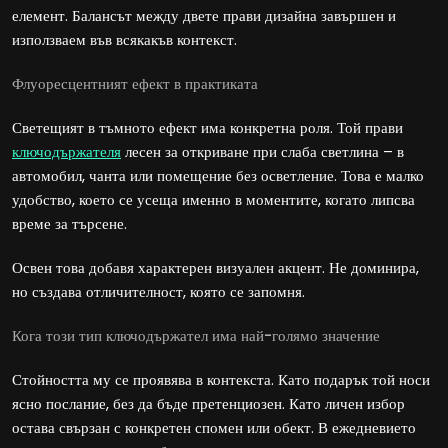
елемент. Балансът между двете прави дизайна завършен и
използваем във всякакъв контекст.
Флуоресцентният ефект в практиката
Светещият в тъмното ефект има конкретна роля. Той прави
ключодържателя
лесен за откриване при слаба светлина – в
автомобил, чанта или помещение без осветление. Това е малко
удобство, което се усеща именно в моментите, когато липсва
време за търсене.
Освен това добавя характерен визуален акцент. Не доминира,
но създава отличителност, която се запомня.
Кога този тип ключодържател има най-голямо значение
Стойността му се проявява в контекста. Като подарък той носи
ясно послание, без да бъде претенциозен. Като личен избор
остава свързан с конкретен спомен или обект. В ежедневието