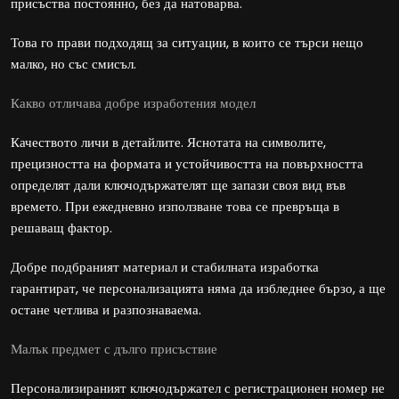
присъства постоянно, без да натоварва.
Това го прави подходящ за ситуации, в които се търси нещо
малко, но със смисъл.
Какво отличава добре изработения модел
Качеството личи в детайлите. Яснотата на символите,
прецизността на формата и устойчивостта на повърхността
определят дали ключодържателят ще запази своя вид във
времето. При ежедневно използване това се превръща в
решаващ фактор.
Добре подбраният материал и стабилната изработка
гарантират, че персонализацията няма да избледнее бързо, а ще
остане четлива и разпознаваема.
Малък предмет с дълго присъствие
Персонализираният ключодържател с регистрационен номер не