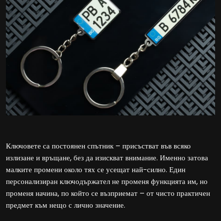
Ключовете са постоянен спътник – присъстват във всяко
излизане и връщане, без да изискват внимание. Именно затова
малките промени около тях се усещат най-силно. Един
персонализиран ключодържател не променя функцията им, но
променя начина, по който се възприемат – от чисто практичен
предмет към нещо с лично значение.