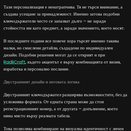
Тази персонализация е ненатрапчива. Тя не търси внимание, а
създава усещане за принадлежност. Именно затова подобни
ключодържатели често се запазват дълго – не заради
стойността им като предмет, а заради значението, което носят.
В последните години все повече хора търсят именно такива
малки, но смислени детайли, създадени по индивидуален
дизайн. Подобни решения могат да се открият и при
RadiiCraft
, където акцентът е върху комбинацията от визия,
изработка и персонално послание.
Двустранният дизайн и неговата логика
Двустранният ключодържател разширява възможностите, без да
усложнява формата. От едната страна може да стои
регистрационният номер, а от другата – допълнение, което
няма място върху реалната табела.
Това позволява комбиниране на визуална идентичност с личен