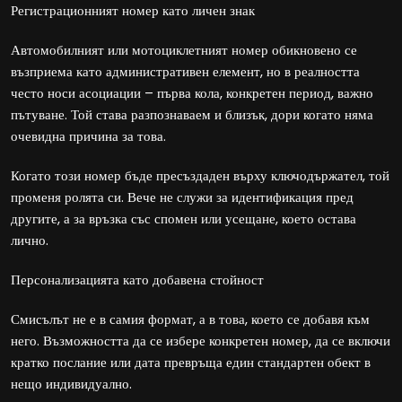
Регистрационният номер като личен знак
Автомобилният или мотоциклетният номер обикновено се
възприема като административен елемент, но в реалността
често носи асоциации – първа кола, конкретен период, важно
пътуване. Той става разпознаваем и близък, дори когато няма
очевидна причина за това.
Когато този номер бъде пресъздаден върху ключодържател, той
променя ролята си. Вече не служи за идентификация пред
другите, а за връзка със спомен или усещане, което остава
лично.
Персонализацията като добавена стойност
Смисълът не е в самия формат, а в това, което се добавя към
него. Възможността да се избере конкретен номер, да се включи
кратко послание или дата превръща един стандартен обект в
нещо индивидуално.