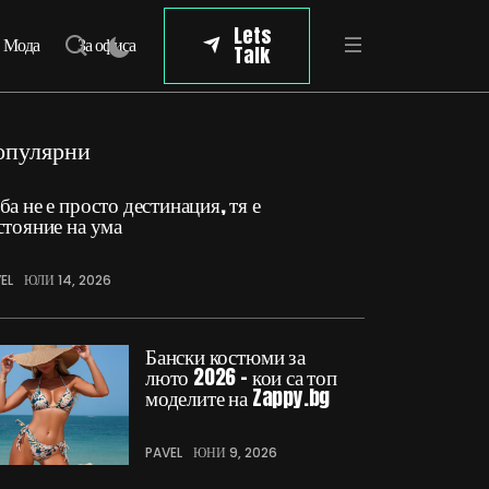
Lets
Мода
За офиса
Talk
опулярни
ба не е просто дестинация, тя е
стояние на ума
EL
ЮЛИ 14, 2026
Бански костюми за
люто 2026 – кои са топ
моделите на Zappy.bg
PAVEL
ЮНИ 9, 2026