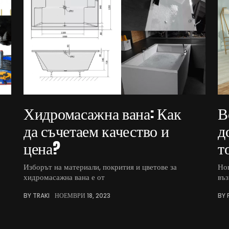
Хидромасажна вана: Как
В
да съчетаем качество и
д
цена?
т
Изборът на материали, покрития и цветове за
Нов
хидромасажна вана е от
въ
BY TRAKI
НОЕМВРИ 18, 2023
BY 