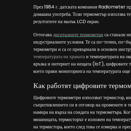
През 1984 г. датската компания Radiometer пр
домашна употреба. Този термометър използва те
резултатите на малък LCD екран.
Оттогава
дигиталните термометри
са станали н
индустриалните условия. Те са по-точни, по-б
термометри и са се превърнали в основен инстр
температурата на храната
и температурата на ок
връзка и интернет на нещата (IoT), цифровите т
което прави мониторинга на температурата още
Как работят цифровите термо
Цифровите термометри използват термистор, кой
съпротивлението си в отговор на промените в т
намира на върха на сондата на термометъра. Кога
мишницата, термисторът е изложен на температу
на термистора, което след това се измерва и пр