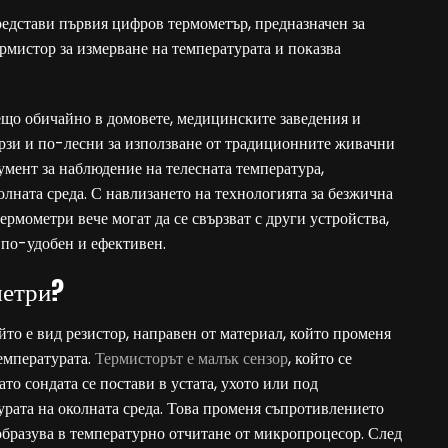
едстави първия цифров термометър, предназначен за
рмистор за измерване на температурата и показва
ещо обичайно в домовете, медицинските заведения и
ързи и по-лесни за използване от традиционните живачни
умент за наблюдение на телесната температура,
олната среда. С навлизането на технологията за безжична
ермометри вече могат да се свързват с други устройства,
 по-удобен и ефективен.
метри?
то е вид резистор, направен от материал, който променя
емпературата.
Термисторът е малък сензор
, който се
то сондата се постави в устата, ухото или под
рата на околната среда. Това променя съпротивлението
еобразува в температурно отчитане от микропроцесор. След