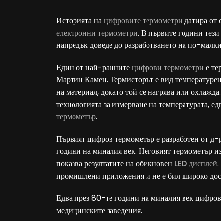
Историята на
цифровите термометри
датира от с
електронни термометри
. В първите години тези
напредък доведе до разработването на по-малк
Един от най-ранните
цифрови термометри
е те
Мартин Камен. Термисторът е вид температурен 
на материал, докато той се нагрява или охлажда
технологията за измерване на температурата, ед
термометър
.
Първият цифров термометър е разработен от д-
години на миналия век. Неговият термометър из
показва резултатите на обикновен
LED дисплей
.
промишлени приложения и не е бил широко дост
Едва през 80-те години на миналия век цифрови
медицинските заведения.