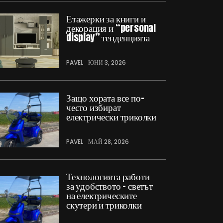
Етажерки за книги и
декорация и “personal
display” тенденцията
PAVEL
ЮНИ 3, 2026
Защо хората все по-
често избират
електрически триколки
PAVEL
МАЙ 28, 2026
Технологията работи
за удобството – светът
на електрическите
скутери и триколки