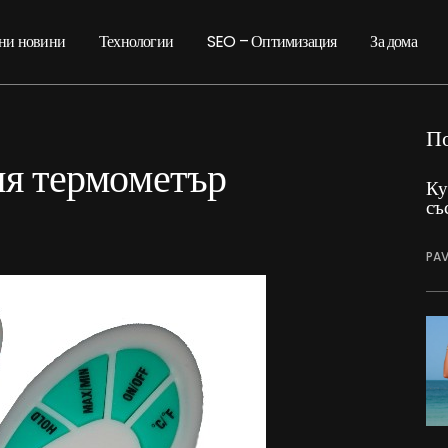
ни новини
Технологии
SEO – Оптимизация
За дома
П
ия термометър
Ку
съ
PAV