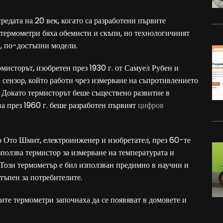
редата на 20 век, когато са разработени първите
 термометри бяха обемисти и скъпи, но технологичният
и, по-достъпни модели.
рмисторът, изобретен през 1930 г. от Самуел Рубен и
сензор, който работи чрез измерване на съпротивлението
. Докато термисторът беше съществено развитие в
ва през 1960 г. беше разработен първият
цифров
р Ото Шмит, електроинженер и изобретател, през 60-те
ползва термистор за измерване на температурата и
 Този термометър е бил използван предимно в научни и
ъпен за потребителите.
те термометри започнаха да се появяват в домовете и