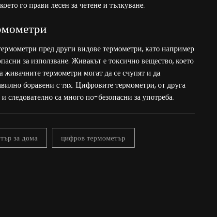
което го прави лесен за четене и тълкуване.
ермометри
термометри
пред други видове термометри, като например
опасни за използване. Живакът е токсично вещество, което
 а живачните термометри могат да се счупят и да
авилно боравени с тях. Цифровите термометри, от друга
 и следователно са много по-безопасни за употреба.
тър за дома
цифров термометър