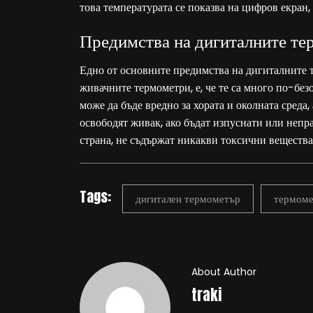
това температурата се показва на цифров екран, 
Предимства на дигиталните т
Едно от основните
предимства на дигиталните 
живачните термометри, е, че те са много по-без
може да бъде вредно за хората и околната среда,
освободят живак, ако бъдат изпуснати или непр
страна, не съдържат никакви токсични вещества
Tags:
дигитален термометър
термоме
About Author
traki