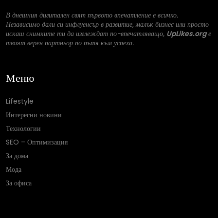
В днешния дигитален свят първото впечатление е всичко.
Независимо дали си инфлуенсър в развитие, малък бизнес или просто
искаш снимките ти да изглеждат по-впечатляващо,
UpLikes.org
е
твоят верен партньор по пътя към успеха.
Меню
Lifestyle
Интересни новини
Технологии
SEO – Оптимизация
За дома
Мода
За офиса