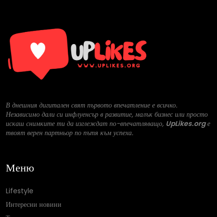
В днешния дигитален свят първото впечатление е всичко.
Независимо дали си инфлуенсър в развитие, малък бизнес или просто
искаш снимките ти да изглеждат по-впечатляващо,
UpLikes.org
е
твоят верен партньор по пътя към успеха.
Меню
Lifestyle
Интересни новини