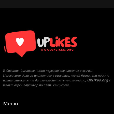
В днешния дигитален свят първото впечатление е всичко.
Независимо дали си инфлуенсър в развитие, малък бизнес или просто
искаш снимките ти да изглеждат по-впечатляващо,
UpLikes.org
е
твоят верен партньор по пътя към успеха.
Меню