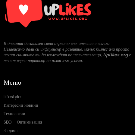
В днешния дигитален свят първото впечатление е всичко.
Независимо дали си инфлуенсър в развитие, малък бизнес или просто
искаш снимките ти да изглеждат по-впечатляващо,
UpLikes.org
е
твоят верен партньор по пътя към успеха.
Меню
Lifestyle
Интересни новини
Технологии
SEO – Оптимизация
За дома