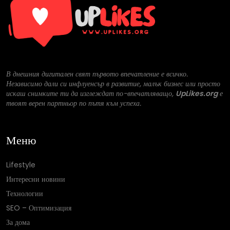
В днешния дигитален свят първото впечатление е всичко.
Независимо дали си инфлуенсър в развитие, малък бизнес или просто
искаш снимките ти да изглеждат по-впечатляващо,
UpLikes.org
е
твоят верен партньор по пътя към успеха.
Меню
Lifestyle
Интересни новини
Технологии
SEO – Оптимизация
За дома