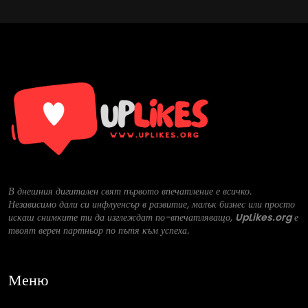
В днешния дигитален свят първото впечатление е всичко.
Независимо дали си инфлуенсър в развитие, малък бизнес или просто
искаш снимките ти да изглеждат по-впечатляващо,
UpLikes.org
е
твоят верен партньор по пътя към успеха.
Меню