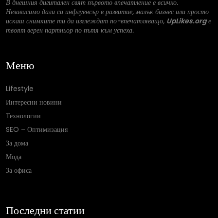
В днешния дигитален свят първото впечатление е всичко.
Независимо дали си инфлуенсър в развитие, малък бизнес или просто
искаш снимките ти да изглеждат по-впечатляващо,
UpLikes.org
е
твоят верен партньор по пътя към успеха.
Меню
Lifestyle
Интересни новини
Технологии
SEO – Оптимизация
За дома
Мода
За офиса
Последни статии