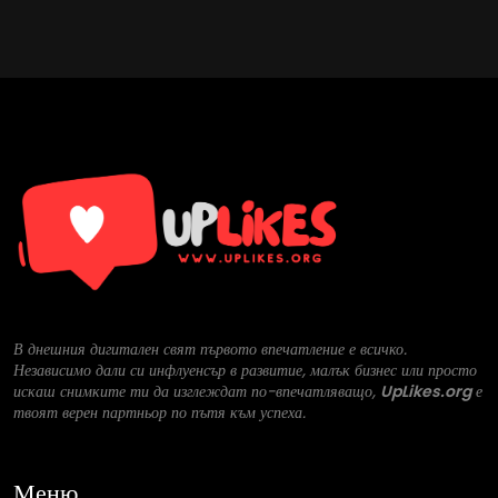
В днешния дигитален свят първото впечатление е всичко.
Независимо дали си инфлуенсър в развитие, малък бизнес или просто
искаш снимките ти да изглеждат по-впечатляващо,
UpLikes.org
е
твоят верен партньор по пътя към успеха.
Меню