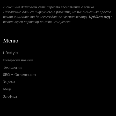
В днешния дигитален свят първото впечатление е всичко.
Независимо дали си инфлуенсър в развитие, малък бизнес или просто
искаш снимките ти да изглеждат по-впечатляващо,
UpLikes.org
е
твоят верен партньор по пътя към успеха.
Меню
Lifestyle
Интересни новини
Технологии
SEO – Оптимизация
За дома
Мода
За офиса