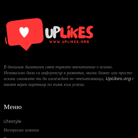
В днешния дигитален свят първото впечатление е всичко.
Независимо дали си инфлуенсър в развитие, малък бизнес или просто
искаш снимките ти да изглеждат по-впечатляващо,
UpLikes.org
е
твоят верен партньор по пътя към успеха.
Меню
Lifestyle
Интересни новини