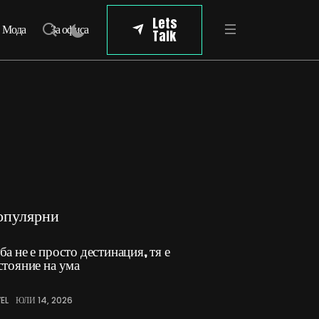
Lets
Мода
За офиса
Talk
опулярни
ба не е просто дестинация, тя е
стояние на ума
EL
ЮЛИ 14, 2026