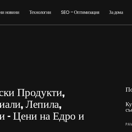
ни новини
Технологии
SEO – Оптимизация
За дома
ки Продукти,
П
али, Лепила,
Ку
съ
и – Цени на Едро и
PAV