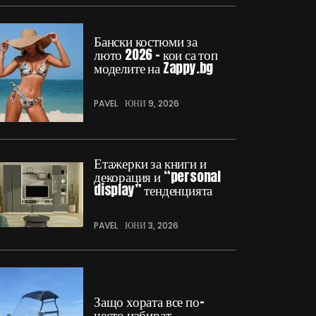
Бански костюми за
люто 2026 – кои са топ
моделите на Zappy.bg
PAVEL
ЮНИ 9, 2026
Етажерки за книги и
декорация и “personal
display” тенденцията
PAVEL
ЮНИ 3, 2026
Защо хората все по-
често избират