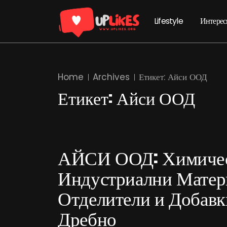
Lifestyle
Интерес
Home
Archives
Етикет:
Айси ООД
Етикет:
Айси ООД
АЙСИ ООД: Химичес
Индустриални Матери
Отделители и Добавк
Дребно