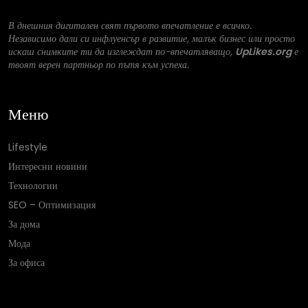
В днешния дигитален свят първото впечатление е всичко.
Независимо дали си инфлуенсър в развитие, малък бизнес или просто
искаш снимките ти да изглеждат по-впечатляващо,
UpLikes.org
е
твоят верен партньор по пътя към успеха.
Меню
Lifestyle
Интересни новини
Технологии
SEO – Оптимизация
За дома
Мода
За офиса