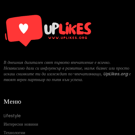
В днешния дигитален свят първото впечатление е всичко.
Независимо дали си инфлуенсър в развитие, малък бизнес или просто
искаш снимките ти да изглеждат по-впечатляващо,
UpLikes.org
е
твоят верен партньор по пътя към успеха.
Меню
Lifestyle
Интересни новини
Технологии