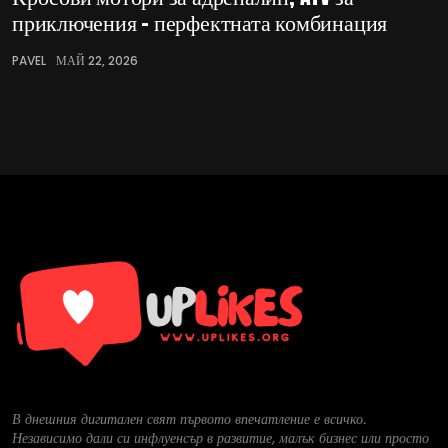
приключения – перфектната комбинация
PAVEL
МАЙ 22, 2026
В днешния дигитален свят първото впечатление е всичко.
Независимо дали си инфлуенсър в развитие, малък бизнес или просто