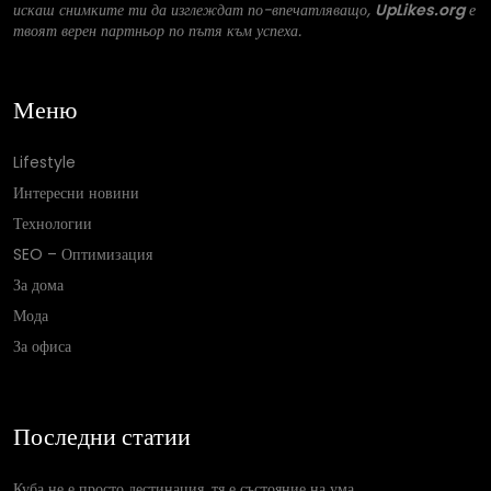
искаш снимките ти да изглеждат по-впечатляващо,
UpLikes.org
е
твоят верен партньор по пътя към успеха.
Меню
Lifestyle
Интересни новини
Технологии
SEO – Оптимизация
За дома
Мода
За офиса
Последни статии
Куба не е просто дестинация, тя е състояние на ума