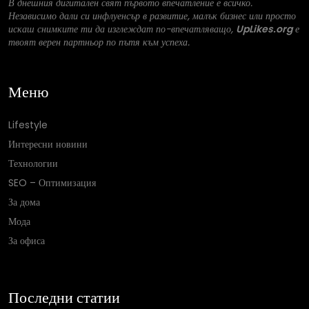
В днешния дигитален свят първото впечатление е всичко.
Независимо дали си инфлуенсър в развитие, малък бизнес или просто
искаш снимките ти да изглеждат по-впечатляващо,
UpLikes.org
е
твоят верен партньор по пътя към успеха.
Меню
Lifestyle
Интересни новини
Технологии
SEO – Оптимизация
За дома
Мода
За офиса
Последни статии