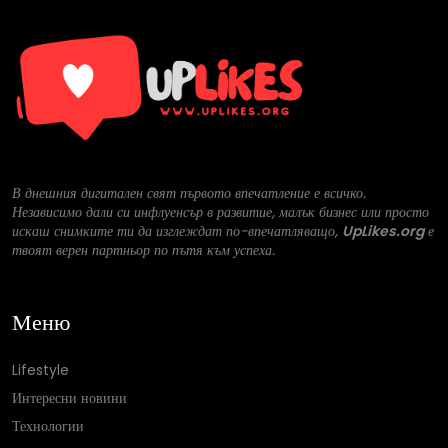
В днешния дигитален свят първото впечатление е всичко.
Независимо дали си инфлуенсър в развитие, малък бизнес или просто
искаш снимките ти да изглеждат по-впечатляващо,
UpLikes.org
е
твоят верен партньор по пътя към успеха.
Меню
Lifestyle
Интересни новини
Технологии